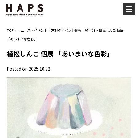
メ
ニ
ュ
TOP
»
ニュース・イベント
»
京都のイベント情報ー終了分
»
植松しんこ 個展
ー
「あいまいな色彩」
を
開
植松しんこ 個展 「あいまいな色彩」
く
Posted on 2025.10.22