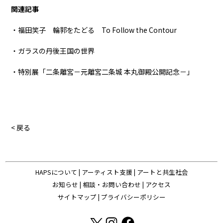
関連記事
・福田笑子 輪郭をたどる To Follow the Contour
・ガラスの丹後王国の世界
・特別展「二条離宮－元離宮二条城 本丸御殿公開記念－」
< 戻る
HAPSについて
|
アーティスト支援
|
アートと共生社会
お知らせ
|
相談・お問い合わせ
|
アクセス
サイトマップ
|
プライバシーポリシー