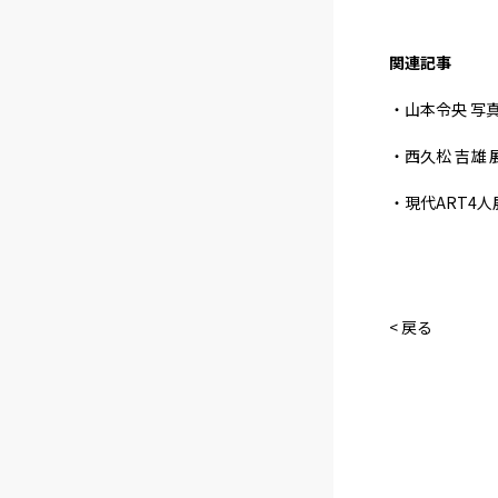
関連記事
・山本令央 写
・西久松 吉雄 
・現代ART4人
< 戻る