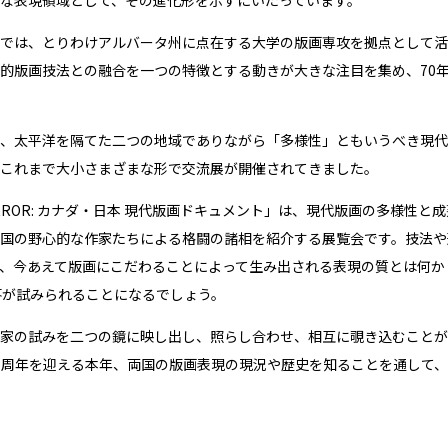
では、とりわけアルバータ州に点在する大学の版画専攻を拠点として活
的版画技法との融合を一つの特徴とする動きが大きな注目を集め、70
、太平洋を隔てた二つの地域でありながら「多様性」ともいうべき現代
これまで大小さまざまな形で交流展が開催されてきました。
/MIRROR: カナダ・日本 現代版画ドキュメント」は、現代版画の多様
国の野心的な作家たちによる格闘の諸相を紹介する展覧会です。技法や
、今あえて版画にこだわることによって生み出される表現の質とは何か
答が試みられることになるでしょう。
家の試みを二つの鏡に映し出し、照らし合わせ、相互に覗き込むことが
5周年を迎える本年、両国の版画表現の現況や歴史を知ることを通して