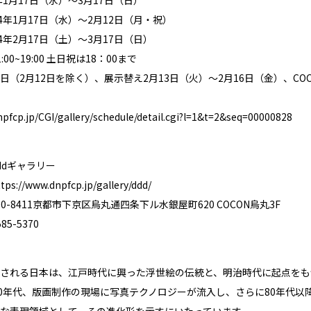
4年1月17日（水）～2月12日（月・祝）
年2月17日（土）～3月17日（日）
00~19:00 土日祝は18：00まで
日（2月12日を除く）、展示替え2月13日（火）～2月16日（金）、COC
npfcp.jp/CGI/gallery/schedule/detail.cgi?l=1&t=2&seq=00000828
ddギャラリー
tps://www.dnpfcp.jp/gallery/ddd/
0-8411京都市下京区烏丸通四条下ル水銀屋町620 COCON烏丸3F
85-5370
される日本は、江戸時代に興った浮世絵の伝統と、明治時代に起点をも
70年代、版画制作の現場に写真テクノロジーが流入し、さらに80年代
な表現領域として、その進化形を示すにいたっています。