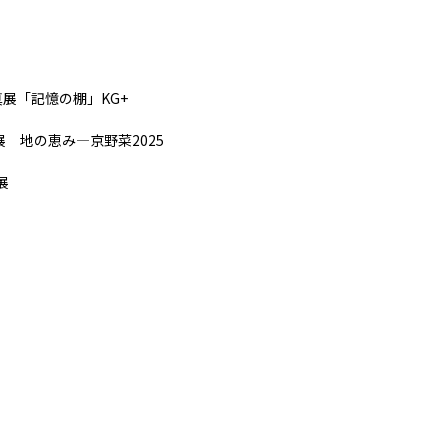
真展「記憶の棚」KG+
展 地の恵み―京野菜2025
展