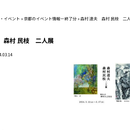
・イベント
»
京都のイベント情報ー終了分
»
森村 達夫 森村 民枝 二
 森村 民枝 二人展
4.03.14