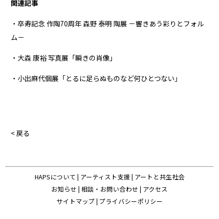
関連記事
・卒寿記念 作陶70周年 森野 泰明 陶展 －響きあう彩りとフォル
ム－
・大森 康裕 写真展「瞬きの肖像」
・小出麻代個展「とるに足らぬものなど何ひとつない」
< 戻る
HAPSについて
|
アーティスト支援
|
アートと共生社会
お知らせ
|
相談・お問い合わせ
|
アクセス
サイトマップ
|
プライバシーポリシー