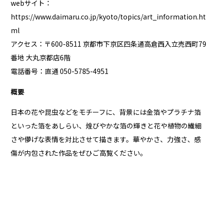
webサイト：
https://www.daimaru.co.jp/kyoto/topics/art_information.ht
ml
アクセス：〒600-8511 京都市下京区四条通高倉西入立売西町79
番地 大丸京都店6階
電話番号：直通 050-5785-4951
概要
日本の花や昆虫などをモチーフに、背景には金箔やプラチナ箔
といった箔をあしらい、煌びやかな箔の輝きと花や植物の繊細
さや儚げな表情を対比させて描きます。華やかさ、力強さ、感
傷が内包された作品をぜひご高覧ください。