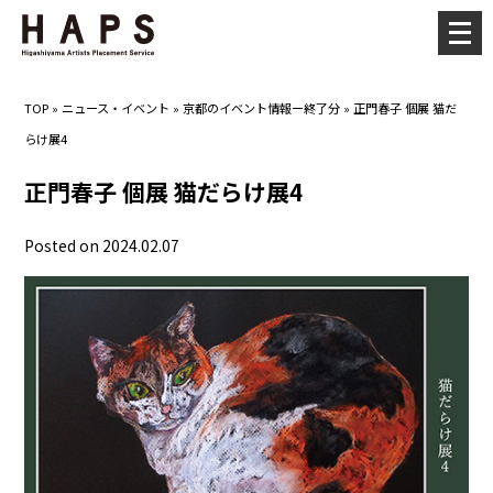
メ
ニ
ュ
TOP
»
ニュース・イベント
»
京都のイベント情報ー終了分
»
正門春子 個展 猫だ
ー
らけ展4
を
開
正門春子 個展 猫だらけ展4
く
Posted on 2024.02.07