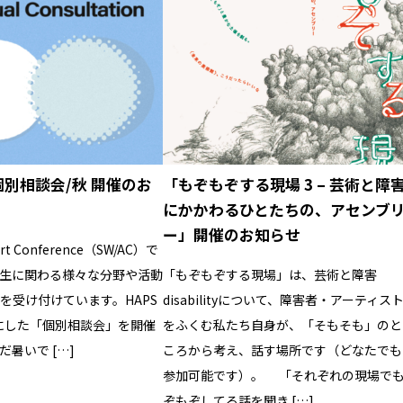
】個別相談会/秋 開催のお
「もぞもぞする現場 3 – 芸術と障
にかかわるひとたちの、アセンブ
ー」開催のお知らせ
/ Art Conference（SW/AC）で
生に関わる様々な分野や活動
「もぞもぞする現場」は、芸術と障害
を受け付けています。HAPS
disabilityについて、障害者・アーティス
場にした「個別相談会」を開催
をふくむ私たち自身が、「そもそも」のと
暑いで […]
ころから考え、話す場所です（どなたでも
参加可能です）。 「それぞれの現場で
ぞもぞしてる話を聞き […]