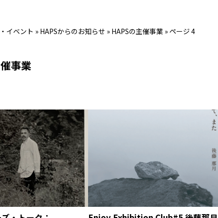
・イベント
»
HAPSからのお知らせ
»
HAPSの主催事業
»
ページ 4
主催事業
ーズ・トーク：
Enjoy Exhibition Club#5 後藤那月