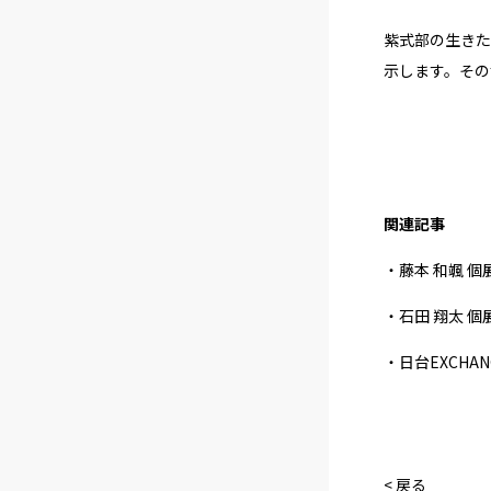
紫式部の生きた
示します。その
関連記事
・藤本 和颯 個
・石田 翔太 個展 
・日台EXCHANG
< 戻る