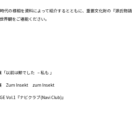
時代の様相を資料によって紹介するとともに、重要文化財の『源氏物語
世界観をご堪能ください。
展「以前は鯨でした – 私も 」
Zum Insekt zum Insekt
E Vol.1『ナビクラブ(Navi Club)』