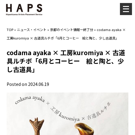
メ
ニ
ュ
TOP
»
ニュース・イベント
»
京都のイベント情報ー終了分
»
codama ayaka ×
ー
工房kuromiya × 古道具ルチボ「6月とコーヒー 絵と陶と、少し古道具」
を
開
codama ayaka × 工房kuromiya × 古道
く
具ルチボ「6月とコーヒー 絵と陶と、少
し古道具」
Posted on 2024.06.19