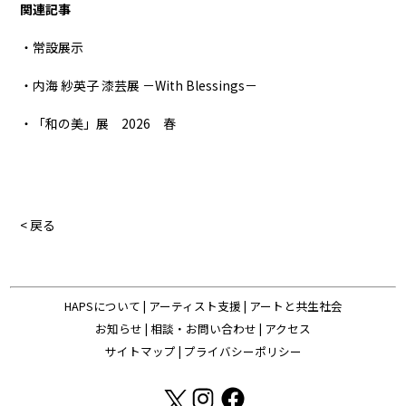
関連記事
・常設展示
・内海 紗英子 漆芸展 －With Blessings－
・「和の美」展 2026 春
< 戻る
HAPSについて
|
アーティスト支援
|
アートと共生社会
お知らせ
|
相談・お問い合わせ
|
アクセス
サイトマップ
|
プライバシーポリシー