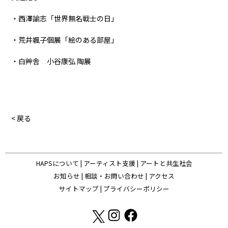
・西澤諭志「世界無名戦士の日」
・荒井颯子個展「絵のある部屋」
・白艸舎 小谷康弘 陶展
< 戻る
HAPSについて
|
アーティスト支援
|
アートと共生社会
お知らせ
|
相談・お問い合わせ
|
アクセス
サイトマップ
|
プライバシーポリシー