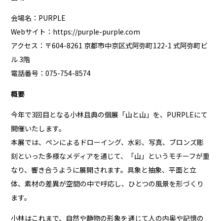
会場名：PURPLE
Webサイト：
https://purple-purple.com
アクセス：〒604-8261 京都市中京区式阿弥町122-1 式阿弥町ビ
ル 3階
電話番号：075-754-8574
概要
今年で3回目となる小林且典の個展「山と山」を、PURPLEにて
開催いたします。
本展では、ペンによるドローイング、水彩、写真、ブロンズ彫
刻といった多様なメディアを通じて、「山」というモチーフが重
なり、響き合うように展開されます。具象と抽象、平面と立
体、素材の差異が空間の中で呼応し、ひとつの風景を形づくり
ます。
小林はこれまで、自然や静物の形象を通じて人の内奥や記憶の