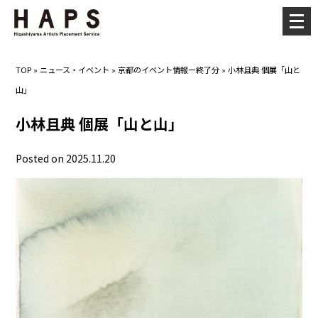
メ
ニ
ュ
TOP
»
ニュース・イベント
»
京都のイベント情報ー終了分
»
小林且典 個展「山と
ー
山」
を
開
小林且典 個展「山と山」
く
Posted on 2025.11.20