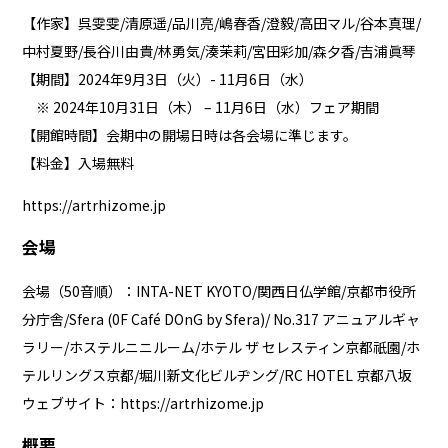
【作家】呉雯雯/清原遥/品川亮/嶋春香/澄毅/高田マル/谷本真理/
中村夏野/長谷川由貴/林勇気/湊茉莉/宮田彩加/森夕香/吉浦眞琴
【期間】2024年9月3日（火）- 11月6日（水）
※ 2024年10月31日（木） – 11月6日（水）フェア期間
【開館時間】会期中の開場日時は各会場に準じます。
【料金】入場無料
https://artrhizome.jp
会場
会場（50音順）：INTA-NET KYOTO/関西日仏学館/京都市役所
分庁舎/Sfera (0F Café DOnG by Sfera)/ No.317 アニュアルギャ
ラリー/ホステルニニルーム/ホテル ザ セレスティン京都祇園/ホ
テルリングス京都/堀川新文化ビルヂング/RC HOTEL 京都八坂
ウェブサイト：
https://artrhizome.jp
概要