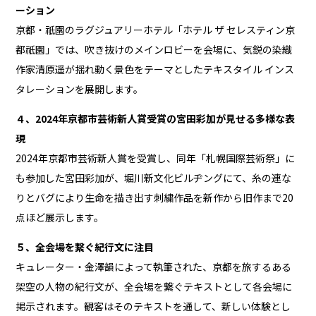
ーション
京都・祇園のラグジュアリーホテル「ホテル ザ セレスティン京
都祇園」では、吹き抜けのメインロビーを会場に、気鋭の染織
作家清原遥が揺れ動く景色をテーマとしたテキスタイル インス
タレーションを展開します。
４、2024年京都市芸術新人賞受賞の宮田彩加が見せる多様な表
現
2024年京都市芸術新人賞を受賞し、同年「札幌国際芸術祭」に
も参加した宮田彩加が、堀川新文化ビルヂングにて、糸の連な
りとバグにより生命を描き出す刺繍作品を新作から旧作まで20
点ほど展示します。
５、全会場を繋ぐ紀行文に注目
キュレーター・金澤韻によって執筆された、京都を旅するある
架空の人物の紀行文が、全会場を繋ぐテキストとして各会場に
掲示されます。観客はそのテキストを通して、新しい体験とし