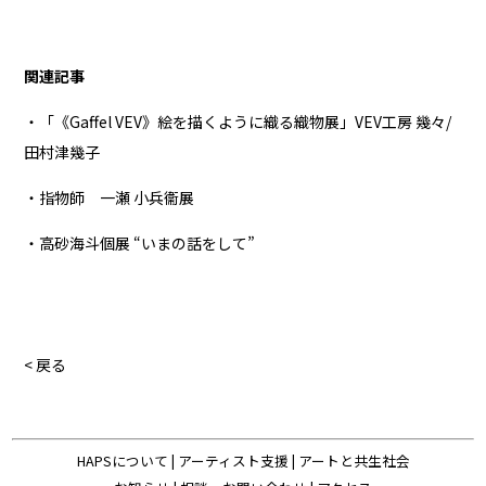
関連記事
・「《Gaffel VEV》絵を描くように織る織物展」VEV工房 幾々/
田村津幾子
・指物師 一瀬 小兵衞展
・高砂海斗個展 “いまの話をして”
< 戻る
HAPSについて
|
アーティスト支援
|
アートと共生社会