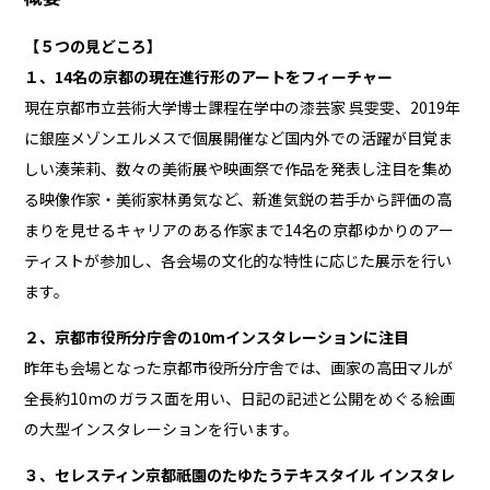
【５つの見どころ】
１、14名の京都の現在進行形のアートをフィーチャー
現在京都市立芸術大学博士課程在学中の漆芸家 呉雯雯、2019年
に銀座メゾンエルメスで個展開催など国内外での活躍が目覚ま
しい湊茉莉、数々の美術展や映画祭で作品を発表し注目を集め
る映像作家・美術家林勇気など、新進気鋭の若手から評価の高
まりを見せるキャリアのある作家まで14名の京都ゆかりのアー
ティストが参加し、各会場の文化的な特性に応じた展示を行い
ます。
２、京都市役所分庁舎の10mインスタレーションに注目
昨年も会場となった京都市役所分庁舎では、画家の高田マルが
全長約10mのガラス面を用い、日記の記述と公開をめぐる絵画
の大型インスタレーションを行います。
３、セレスティン京都祇園のたゆたうテキスタイル インスタレ