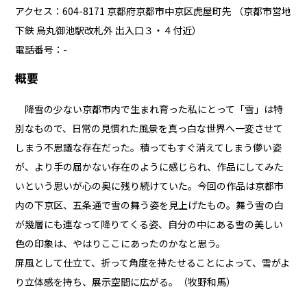
アクセス：604-8171 京都府京都市中京区虎屋町先 （京都市営地
下鉄 烏丸御池駅改札外 出入口３・４付近）
電話番号：-
概要
降雪の少ない京都市内で生まれ育った私にとって「雪」は特
別なもので、日常の見慣れた風景を真っ白な世界へ一変させて
しまう不思議な存在だった。積ってもすぐ消えてしまう儚い姿
が、より手の届かない存在のように感じられ、作品にしてみた
いという思いが心の奥に残り続けていた。今回の作品は京都市
内の下京区、五条通で雪の舞う姿を見上げたもの。舞う雪の白
が幾層にも連なって降りてくる姿、自分の中にある雪の美しい
色の印象は、やはりここにあったのかなと思う。
屏風として仕立て、折って角度を持たせることによって、雪がよ
り立体感を持ち、展示空間に広がる。（牧野和馬）