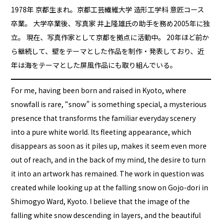
1978年 京都生まれ。京都工芸繊維大学 造形工学科 意匠コース
卒業。 大学卒業後、写真家 井上隆雄氏の助手を務め2005年に独
立。 現在、写真作家として京都を拠点に活動中。 20年ほど前か
ら継続して、壁をテーマとした作品を制作・発表しており、近
年は海をテーマとした屏風作品にも取り組んでいる。
For me, having been born and raised in Kyoto, where
snowfall is rare, “snow” is something special, a mysterious
presence that transforms the familiar everyday scenery
into a pure white world. Its fleeting appearance, which
disappears as soon as it piles up, makes it seem even more
out of reach, and in the back of my mind, the desire to turn
it into an artwork has remained. The work in question was
created while looking up at the falling snow on Gojo-dori in
Shimogyo Ward, Kyoto. I believe that the image of the
falling white snow descending in layers, and the beautiful