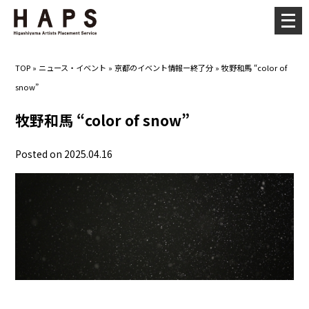
メ
ニ
ュ
TOP
»
ニュース・イベント
»
京都のイベント情報ー終了分
»
牧野和馬 “color of
ー
snow”
を
開
牧野和馬 “color of snow”
く
Posted on 2025.04.16