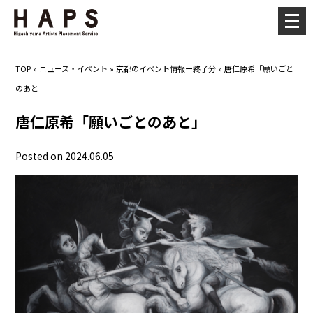
メ
ニ
ュ
TOP
»
ニュース・イベント
»
京都のイベント情報ー終了分
»
唐仁原希「願いごと
ー
のあと」
を
開
唐仁原希「願いごとのあと」
く
Posted on 2024.06.05