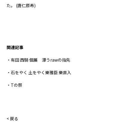
た。 (唐仁原希)
関連記事
・有田 西騎 個展 漂うrawの指先
・石をやく 土をやく樂雅臣 樂直入
・Tの祭
< 戻る