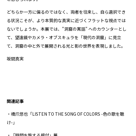
どちらか一方に偏るのではなく、両者を往来し、自ら選択でき
る状況こそが、より本質的な真実に近づくフラットな視点では
ないでしょうか。本展では、”洞窟の寓話” へのカウンターとし
て、望遠鏡やカメラ・オブスキュラを「現代の洞窟」に見立
て、洞窟の中と外で展開される光と影の世界を表現しました。
坂間真実
関連記事
・橋爪悠也「LISTEN TO THE SONG OF COLORS -色の歌を聴
け-」
・「時間を旅する根付」展