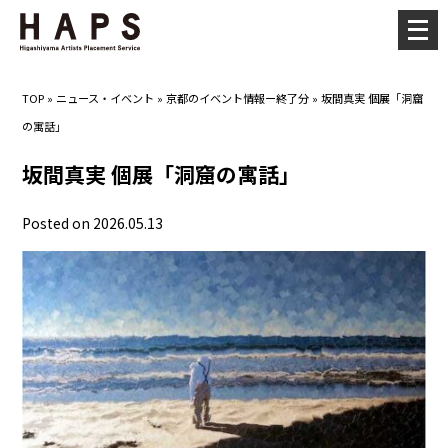
メ
ニ
ュ
TOP
»
ニュース・イベント
»
京都のイベント情報ー終了分
»
坂間真実 個展「洞窟
ー
の寓話」
を
開
坂間真実 個展「洞窟の寓話」
く
Posted on 2026.05.13