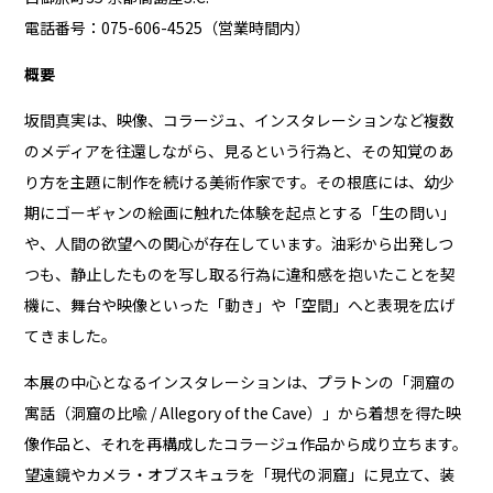
電話番号：075-606-4525（営業時間内）
概要
坂間真実は、映像、コラージュ、インスタレーションなど複数
のメディアを往還しながら、見るという行為と、その知覚のあ
り方を主題に制作を続ける美術作家です。その根底には、幼少
期にゴーギャンの絵画に触れた体験を起点とする「生の問い」
や、人間の欲望への関心が存在しています。油彩から出発しつ
つも、静止したものを写し取る行為に違和感を抱いたことを契
機に、舞台や映像といった「動き」や「空間」へと表現を広げ
てきました。
本展の中心となるインスタレーションは、プラトンの「洞窟の
寓話（洞窟の比喩 / Allegory of the Cave）」から着想を得た映
像作品と、それを再構成したコラージュ作品から成り立ちます。
望遠鏡やカメラ・オブスキュラを「現代の洞窟」に見立て、装