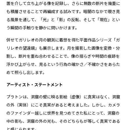
置を介して立ち上がる像を記録し、さらに無数の断片を幾重に
も積層させることで再編成する試みです。暗闇のなかで覗き見
る風景を通して、「光」と「影」の反転、そして「現在」とい
う瞬間の手触りを静かに問いかけます。
併せてガリレオの月の観測に着想を得た平面作品シリーズ「ガ
リレオの望遠鏡」も展示します。月を撮影した画像を変換・分
割し、断片を重ね合わせることで、像の揺らぎや時間の痕跡を
浮かび上がらせ、見るという行為の確かさ／不確かさをあらた
めて照らし出します。
アーティスト・ステートメント
プラトンは、洞窟の壁に映る影絵（虚像）に真実はなく、洞窟
の外（実体）にこそ真実があると考えました。しかし、カメラ
のファインダー越しに世界を見つめてきた私にとって、洞窟の
中の影も、洞窟の外の光も、そのどちらもが等しく真実である
と感じられます。