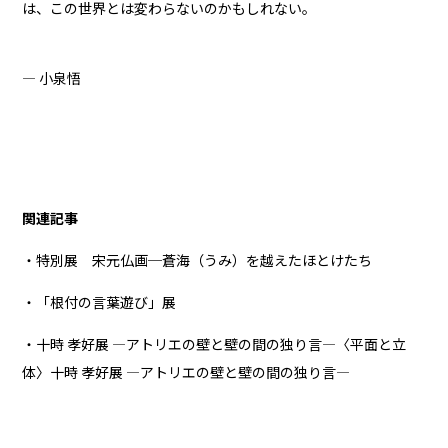
は、この世界とは変わらないのかもしれない。
― 小泉悟
関連記事
・特別展 宋元仏画─蒼海（うみ）を越えたほとけたち
・「根付の言葉遊び」展
・十時 孝好展 ―アトリエの壁と壁の間の独り言―〈平面と立
体〉十時 孝好展 ―アトリエの壁と壁の間の独り言―