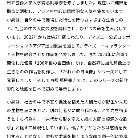
県立芸術大学大学院彫刻専修を修了しました。現在は沖縄県を
拠点に活動し、アジアを中心に国際的な人気を集めています。
小泉は、自然の中で獲得した特性を持つさまざまな生きもの
と、社会の中の人間の姿を調和させ、ひとつの命を生み出して
います。2022年からは約2年間にわたり、ディズニー公式コラボ
レーションのアジア巡回個展を通して、ディズニーキャラクター
と人物を融合させた作品を発表しました。また2023年に台湾で
開催した個展「100年後の自画像」では、自然界に加え想像上の
生きものの作品を制作し、「だれかの自画像」シリーズとして
発表しました。そして京都 蔦屋書店では、このシリーズの新作
彫刻と絵画を日本で初めて展示します。
小泉は、社会の中で不安や孤独を抱えた人間たちが野生や未知
の生物を身にまとい、別の何者かに成り代わることで力を得よ
うとする行為を、「古代から形を変えて続く人間の根源的な欲
求」と捉えて具現化しています。作品の子どもたちは感情を表
出することがなく、誰もが愛着を抱くような顔で画一的に表現