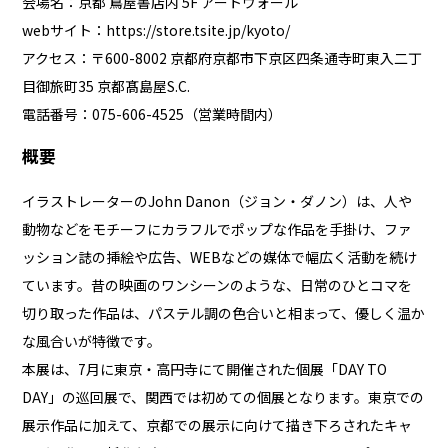
会場名：京都 蔦屋書店内 5F アートウォール
webサイト：
https://store.tsite.jp/kyoto/
アクセス：〒600-8002 京都府京都市下京区四条通寺町東⼊⼆丁
⽬御旅町35 京都髙島屋S.C.
電話番号：075-606-4525（営業時間内）
概要
イラストレーターのJohn Danon（ジョン・ダノン）は、人や
動物などをモチーフにカラフルでポップな作品を手掛け、ファ
ッション誌の挿絵や広告、WEBなどの媒体で幅広く活動を続け
ています。昔の映画のワンシーンのような、日常のひとコマを
切り取った作品は、パステル調の色合いと相まって、優しく温か
な風合いが特徴です。
本展は、7月に東京・高円寺にて開催された個展「DAY TO
DAY」の巡回展で、関西では初めての個展となります。東京での
展示作品に加えて、京都での展示に向けて描き下ろされたキャ