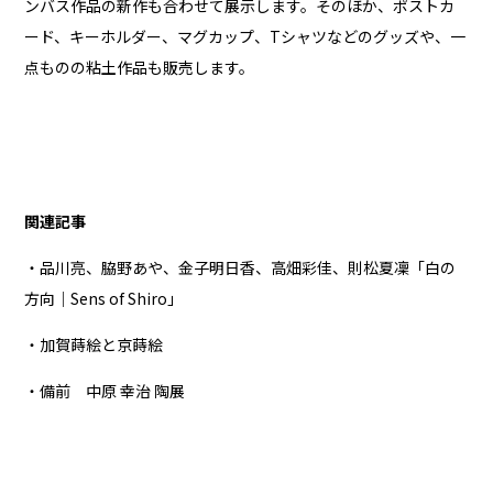
ンバス作品の新作も合わせて展示します。そのほか、ポストカ
ード、キーホルダー、マグカップ、Tシャツなどのグッズや、一
点ものの粘土作品も販売します。
関連記事
・品川亮、脇野あや、金子明日香、高畑彩佳、則松夏凜「白の
方向｜Sens of Shiro」
・加賀蒔絵と京蒔絵
・備前 中原 幸治 陶展