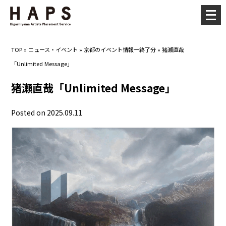
メ
ニ
ュ
TOP
»
ニュース・イベント
»
京都のイベント情報ー終了分
»
猪瀬直哉
ー
「Unlimited Message」
を
開
猪瀬直哉「Unlimited Message」
く
Posted on 2025.09.11