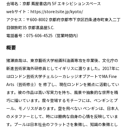
会場名：京都 蔦屋書店内 5F エキシビションスペース
webサイト：
https://store.tsite.jp/kyoto/
アクセス：〒600-8002 京都府京都市下京区四条通寺町東⼊⼆丁
⽬御旅町35 京都髙島屋S.C.
電話番号：075-606-4525（営業時間内）
概要
猪瀬直哉は、東京藝術大学絵画科油画専攻を卒業後、文化庁の
新進芸術家海外研修員としてイギリスに渡りました。2017年に
はロンドン芸術大学チェルシーカレッジオブアートでMA Fine
Arts（芸術修士）を 修了し、現在ロンドンを拠点に活動してい
ます。彼の作品は高い写実力を持ち、風景や抽象的な世界を精
巧に描いています。度々登場するモチーフには、ペンギンとプ
ール、モノリスがあります。空を飛べない ペンギンは、日本人
のメタファーとして、時には臆病な自身の心情を反映していま
す。プールは日本社会のフラットさを象徴し、知識の象徴とし