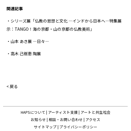
関連記事
・シリーズ展「仏教の思想と文化 ―インドから日本へ―特集展
示：TANGO！海の京都・山の京都の仏教美術」
・山本 あき展 —日々—
・高木 己樹恵 陶展
< 戻る
HAPSについて
|
アーティスト支援
|
アートと共生社会
お知らせ
|
相談・お問い合わせ
|
アクセス
サイトマップ
|
プライバシーポリシー