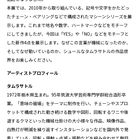
本展では、2010年から取り組んでいる、記号や文字をかたどっ
たチェーン・ベアリングなどで構成されたマシーンシリーズを展
示します。これまで地名や数字、ハートマークなどをモチーフ
にしてきましたが、今回は「YES」や「NO」などをモチーフと
した新作4点を展示します。なぜこの言葉が機械になったのか、
そしてなぜ動いているのか、シュールなタムラサトルの作品世
界をお楽しみください。
アーティストプロフィール
タムラサトル
1972年栃木県生まれ。95年筑波大学芸術専門学群総合造形卒
業。「意味の破壊」をテーマに制作を行い、チェーンやスプロ
ケットで構成された動き続ける数字や図形、回転するワニや後
退するクマといった機械仕掛けの大小様々な作品、映像作品、
白熱灯が明滅を繰り返すインスタレーションなどを国内外で発
表している。回転・接触・点滅・移動などを組み合わせて無目