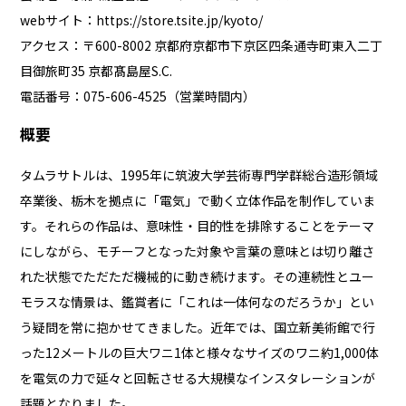
webサイト：
https://store.tsite.jp/kyoto/
アクセス：〒600-8002 京都府京都市下京区四条通寺町東⼊⼆丁
⽬御旅町35 京都髙島屋S.C.
電話番号：075-606-4525（営業時間内）
概要
タムラサトルは、1995年に筑波大学芸術専門学群総合造形領域
卒業後、栃木を拠点に「電気」で動く立体作品を制作していま
す。それらの作品は、意味性・目的性を排除することをテーマ
にしながら、モチーフとなった対象や言葉の意味とは切り離さ
れた状態でただただ機械的に動き続けます。その連続性とユー
モラスな情景は、鑑賞者に「これは一体何なのだろうか」とい
う疑問を常に抱かせてきました。近年では、国立新美術館で行
った12メートルの巨大ワニ1体と様々なサイズのワニ約1,000体
を電気の力で延々と回転させる大規模なインスタレーションが
話題となりました。