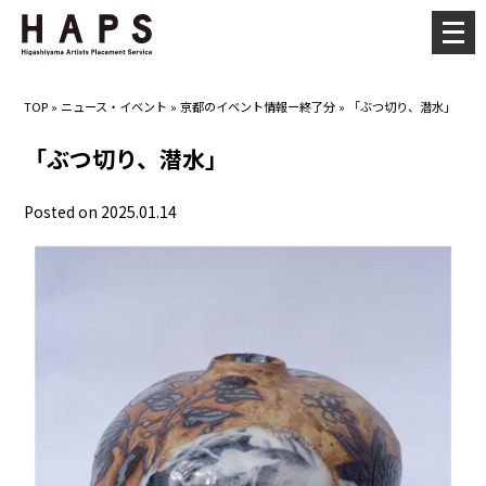
メ
ニ
ュ
TOP
»
ニュース・イベント
»
京都のイベント情報ー終了分
»
「ぶつ切り、潜水」
ー
を
「ぶつ切り、潜水」
開
く
Posted on 2025.01.14