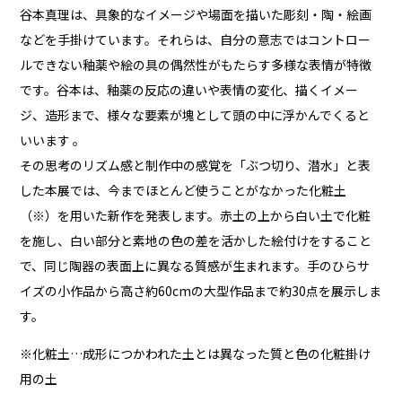
谷本真理は、具象的なイメージや場面を描いた彫刻・陶・絵画
などを手掛けています。それらは、自分の意志ではコントロー
ルできない釉薬や絵の具の偶然性がもたらす多様な表情が特徴
です。谷本は、釉薬の反応の違いや表情の変化、描くイメー
ジ、造形まで、様々な要素が塊として頭の中に浮かんでくると
いいます 。
その思考のリズム感と制作中の感覚を「ぶつ切り、潜水」と表
した本展では、今までほとんど使うことがなかった化粧土
（※）を用いた新作を発表します。赤土の上から白い土で化粧
を施し、白い部分と素地の色の差を活かした絵付けをすること
で、同じ陶器の表面上に異なる質感が生まれます。手のひらサ
イズの小作品から高さ約60cmの大型作品まで約30点を展示しま
す。
※化粧土…成形につかわれた土とは異なった質と色の化粧掛け
用の土