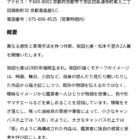
アクセス：〒600-8002 京都府京都市下京区四条通寺町東⼊⼆丁
⽬御旅町35 京都髙島屋S.C.
電話番号：075-606-4525（営業時間内）
概要
異なる感性と表現手法を持つ作家、柴田七美・松本千里の2人展
を開催いたします。
柴田七美は1985年福岡生まれ。柴田の描くモチーフのイメージ
は、映画、舞台、小説など、自身が読んだり見たり聞いたりし
た作品から描き起こしつつ、既存の物語を伝えるのではなく、
曖昧なイメージから鑑賞者一人ひとりが物語を想像し、色や形
やマチエールなどを楽しめることを目指しています。情報をそ
ぎ落とし、残った油絵具の質感や筆致によって、小さなキャン
バスの上では「人形」のように、大きなキャンバスの上では
「影」のように再構成された作品は、鑑賞者に独自の感覚と思
考を呼び起こします。