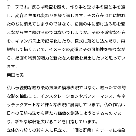
チーフです。彼らは時空を超え、作り手と受け手の目と手を通
し、変容と生まれ変わりを繰り返します。その存在は目に触れ
たのちに消えてしまうのではなく、記憶の中に溶け込み形を変
えながら生き続けるのではないでしょうか。その不確実な存在
を、キャンバス上で記号化したり、様式に落とし込んだり、再
解釈して描くことで、イメージの変遷とその可能性を探りなが
ら、絵画の物質的魅力と新たな人物像を見出したいと思ってい
ます。
柴田七美
私は伝統的な絞り染め技法の模様表現ではなく、絞った立体的
な形を抽出して、インスタレーションやパフォーマンス、キネ
ッテックアートなど様々な表現に展開しています。私の作品は
日本の伝統技法から新たな価値を創造しようとするものであ
り、新たな解釈を広げることを目指しています。
立体的な絞りの粒を人に見立て、「個と群衆」をテーマに抽象