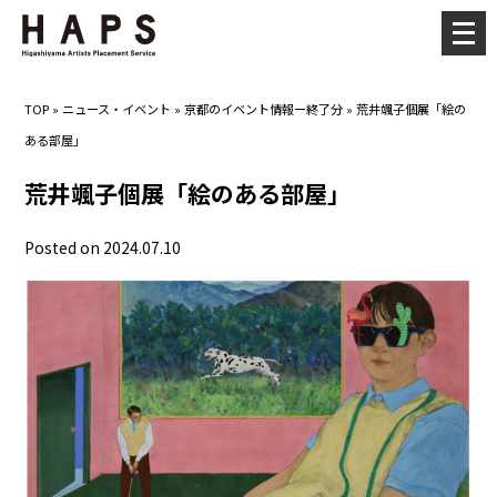
メ
ニ
ュ
TOP
»
ニュース・イベント
»
京都のイベント情報ー終了分
»
荒井颯子個展「絵の
ー
ある部屋」
を
開
荒井颯子個展「絵のある部屋」
く
Posted on 2024.07.10