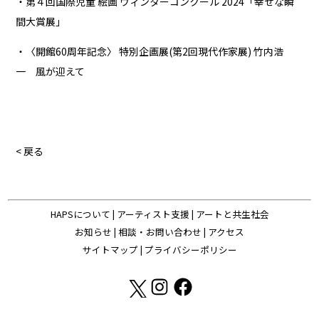
・第４回国際児童 絵画 ウィンターコンクール 2024「幸せな瞬
間大賞展」
・〈開館60周年記念〉 特別企画展(第2回現代作家展) 竹内浩
一 風が迎えて
< 戻る
HAPSについて
|
アーティスト支援
|
アートと共生社会
お知らせ
|
相談・お問い合わせ
|
アクセス
サイトマップ
|
プライバシーポリシー