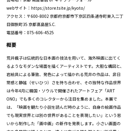
webサイト：
https://store.tsite.jp/kyoto/
アクセス：〒600-8002 京都府京都市下京区四条通寺町東⼊⼆丁
⽬御旅町35 京都髙島屋S.C.
電話番号：075-606-4525
概要
荒井颯子は伝統的な日本画の技法を用いて、海外映画に出てく
るようなモダンな場面を描くアーティストです。大胆な構図と、
岩絵具による筆致、発色によって描かれる荒井の作品は、非日
常感と静謐（せいひつ）さを持ち合わせ、その独特な作品世界
は今年4月に韓国・ソウルで開催されたアートフェア「ART
ONO」でも多くのコレクターから注目を集めました。本展で
は、「映画を観たり小説を読んだ時のように、自身の絵画作品
でも現実世界とは別の世界があることを表現したい」という思
いから制作した「画中画」の新作を発表します。小さい画面の