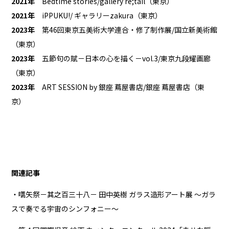
2021年
Bedtime stories/gallery re;tail（東京）
2021年
iPPUKU!/ ギャラリーzakura（東京）
2023年
第46回東京五美術大学連合・修了制作展/国立新美術館
（東京）
2023年
五節句の賦－日本の心を描く－vol.3/東京九段耀画廊
（東京）
2023年
ART SESSION by 銀座 蔦屋書店/銀座 蔦屋書店（東
京）
関連記事
・嚆矢祭－其之百三十八－ 田中英樹 ガラス造形アート展 〜ガラ
スで奏でる宇宙のシンフォニー〜