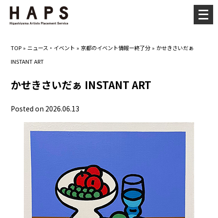
メ
ニ
ュ
TOP
»
ニュース・イベント
»
京都のイベント情報ー終了分
»
かせきさいだぁ
ー
INSTANT ART
を
開
かせきさいだぁ INSTANT ART
く
Posted on 2026.06.13