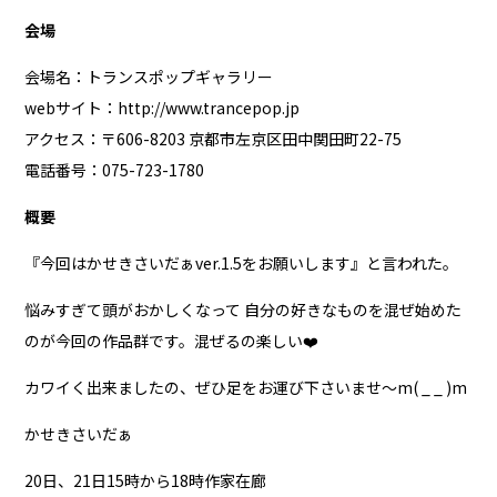
会場
会場名：トランスポップギャラリー
webサイト：
http://www.trancepop.jp
アクセス：〒606-8203 京都市左京区田中関田町22-75
電話番号：075-723-1780
概要
『今回はかせきさいだぁver.1.5をお願いします』と言われた。
悩みすぎて頭がおかしくなって 自分の好きなものを混ぜ始めた
のが今回の作品群です。混ぜるの楽しい❤️
カワイく出来ましたの、ぜひ足をお運び下さいませ〜m( _ _ )m
かせきさいだぁ
20日、21日15時から18時作家在廊