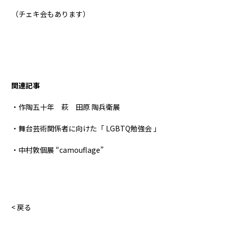
（チェキ会もあります）
関連記事
・作陶五十年 萩 田原 陶兵衛展
・舞台芸術関係者に向けた「 LGBTQ勉強会 」
・中村敦個展 “camouflage”
< 戻る