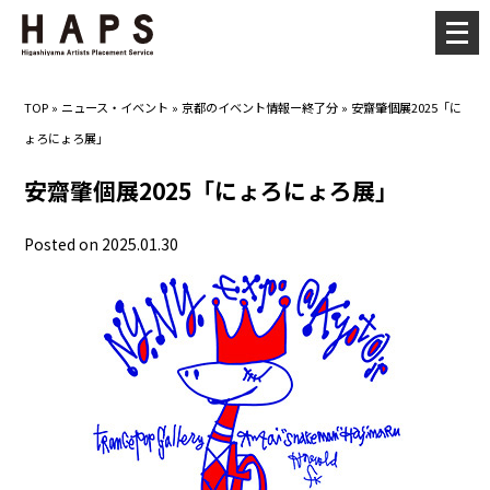
メ
ニ
ュ
TOP
»
ニュース・イベント
»
京都のイベント情報ー終了分
»
安齋肇個展2025「に
ー
ょろにょろ展」
を
開
安齋肇個展2025「にょろにょろ展」
く
Posted on 2025.01.30