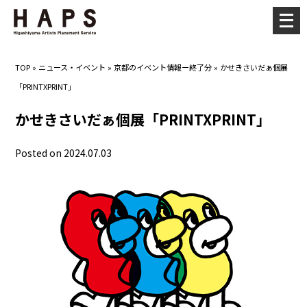
メ
ニ
ュ
TOP
»
ニュース・イベント
»
京都のイベント情報ー終了分
»
かせきさいだぁ個展
ー
「PRINTXPRINT」
を
開
かせきさいだぁ個展「PRINTXPRINT」
く
Posted on 2024.07.03