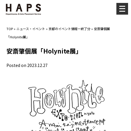
メ
ニ
ュ
TOP
»
ニュース・イベント
»
京都のイベント情報ー終了分
»
安斎肇個展
ー
「Holynite展」
を
開
安斎肇個展「Holynite展」
く
Posted on 2023.12.27