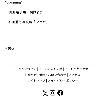
“Spinning”
・濵田 路子 展 視界より
・石田道行 写真展「Forest」
< 戻る
HAPSについて
|
アーティスト支援
|
アートと共生社会
お知らせ
|
相談・お問い合わせ
|
アクセス
サイトマップ
|
プライバシーポリシー