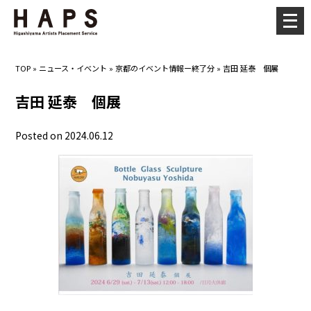
メ
ニ
ュ
TOP
»
ニュース・イベント
»
京都のイベント情報ー終了分
»
吉田 延泰 個展
ー
を
吉田 延泰 個展
開
く
Posted on 2024.06.12