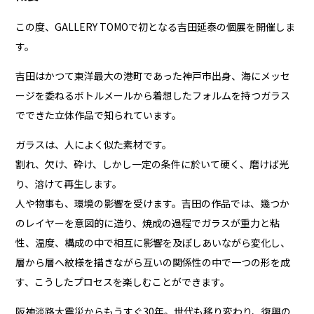
この度、GALLERY TOMOで初となる吉田延泰の個展を開催しま
す。
吉田はかつて東洋最大の港町であった神戸市出身、海にメッセ
ージを委ねるボトルメールから着想したフォルムを持つガラス
でできた立体作品で知られています。
ガラスは、人によく似た素材です。
割れ、欠け、砕け、しかし一定の条件に於いて硬く、磨けば光
り、溶けて再生します。
人や物事も、環境の影響を受けます。吉田の作品では、幾つか
のレイヤーを意図的に造り、焼成の過程でガラスが重力と粘
性、温度、構成の中で相互に影響を及ぼしあいながら変化し、
層から層へ紋様を描きながら互いの関係性の中で一つの形を成
す、こうしたプロセスを楽しむことができます。
阪神淡路大震災からもうすぐ30年。世代も移り変わり、復興の