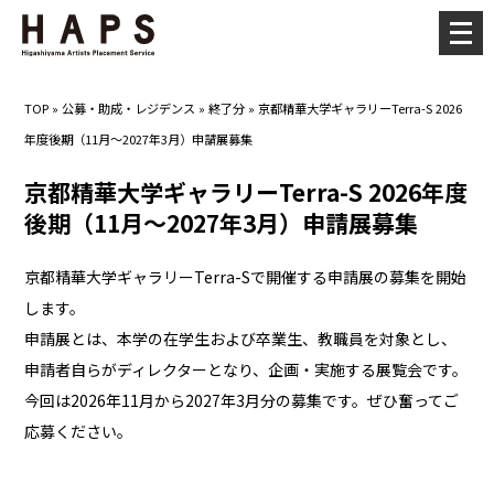
メ
ニ
ュ
TOP
»
公募・助成・レジデンス
»
終了分
»
京都精華大学ギャラリーTerra-S 2026
ー
年度後期（11月～2027年3月）申請展募集
を
開
京都精華大学ギャラリーTerra-S 2026年度
く
後期（11月～2027年3月）申請展募集
京都精華大学ギャラリーTerra-Sで開催する申請展の募集を開始
します。
申請展とは、本学の在学生および卒業生、教職員を対象とし、
申請者自らがディレクターとなり、企画・実施する展覧会です。
今回は2026年11月から2027年3月分の募集です。ぜひ奮ってご
応募ください。