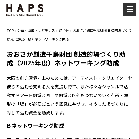
メ
ニ
ュ
TOP
»
公募・助成・レジデンス
»
終了分
»
おおさか創造千島財団 創造的場づくり
ー
助成（2025年度）ネットワーキング助成
を
開
おおさか創造千島財団 創造的場づくり助
く
成（2025年度）ネットワーキング助成
大阪の創造環境向上のためには、アーティスト・クリエイターや
彼らの活動を支える人を支援し育て、また様々なジャンルで活
動するアート関係者同士や関係者以外をつないでいく有形・無
形の「場」が必要だという認識に基づき、そうした場づくりに
対して活動資金を助成します。
B ネットワーキング助成