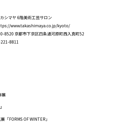
カシマヤ 6階美術工芸サロン
ttps://www.takashimaya.co.jp/kyoto/
0-8520 京都市下京区四条通河原町西入真町52
21-8811
作展
』
「FORMS OF WINTER」