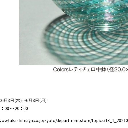
6月3日(水)～
6月
8日(月)
年
00 ～ 20：00
/www.takashimaya.co.jp/kyoto/departmentstore/topics/13_1_2021