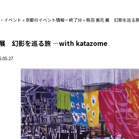
・イベント
»
京都のイベント情報ー終了分
»
鳥羽 美花 展 幻影を巡る旅 ―
展 幻影を巡る旅 ―with katazome
6.05.27