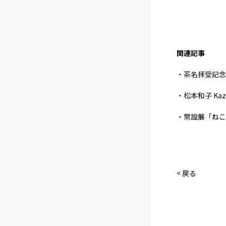
関連記事
・茶名拝受記念 
・松本和子 Kazu
・常設展「ねこ
< 戻る