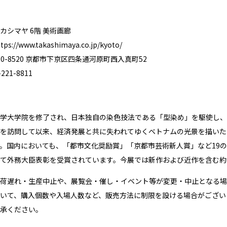
カシマヤ 6階 美術画廊
ttps://www.takashimaya.co.jp/kyoto/
0-8520 京都市下京区四条通河原町西入真町52
21-8811
学大学院を修了され、日本独自の染色技法である「型染め」を駆使し、新
を訪問して以来、経済発展と共に失われてゆくベトナムの光景を描いた
。国内においても、「都市文化奨励賞」「京都市芸術新人賞」など19
て外務大臣表彰を受賞されています。今展では新作および近作を含む約
荷遅れ・生産中止や、展覧会・催し・イベント等が変更・中止となる場
いて、購入個数や入場人数など、販売方法に制限を設ける場合がござい
承ください。