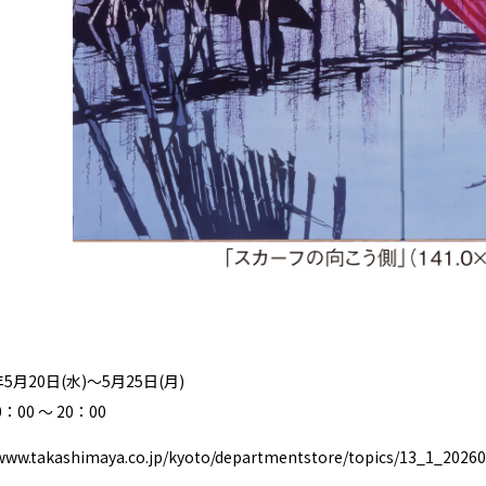
5月20日(水)～5月25日(月)
00 ～ 20：00
/www.takashimaya.co.jp/kyoto/departmentstore/topics/13_1_2026