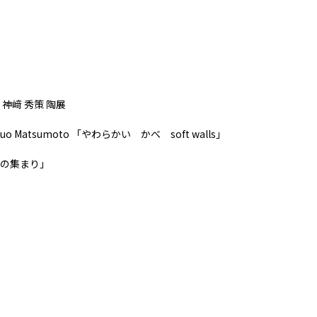
神﨑 秀策 陶展
o Matsumoto 「やわらかい かべ soft walls」
の集まり」