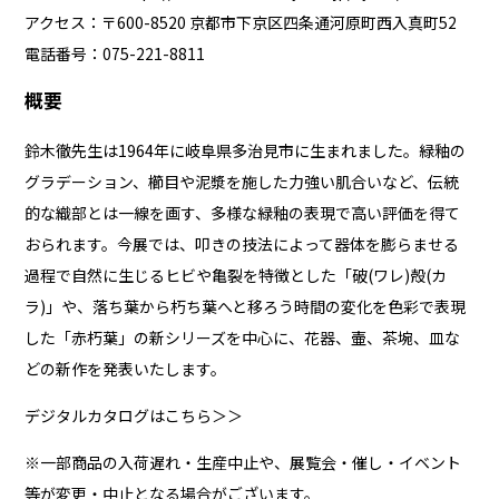
アクセス：〒600-8520 京都市下京区四条通河原町西入真町52
電話番号：075-221-8811
概要
鈴木徹先生は1964年に岐阜県多治見市に生まれました。緑釉の
グラデーション、櫛目や泥漿を施した力強い肌合いなど、伝統
的な織部とは一線を画す、多様な緑釉の表現で高い評価を得て
おられます。今展では、叩きの技法によって器体を膨らませる
過程で自然に生じるヒビや亀裂を特徴とした「破(ワレ)殻(カ
ラ)」や、落ち葉から朽ち葉へと移ろう時間の変化を色彩で表現
した「赤朽葉」の新シリーズを中心に、花器、壷、茶埦、皿な
どの新作を発表いたします。
デジタルカタログはこちら＞＞
※一部商品の入荷遅れ・生産中止や、展覧会・催し・イベント
等が変更・中止となる場合がございます。