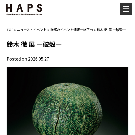
メ
ニ
ュ
TOP
»
ニュース・イベント
»
京都のイベント情報ー終了分
»
鈴木 徹 展 ―破殻―
ー
を
鈴木 徹 展 ―破殻―
開
く
Posted on 2026.05.27