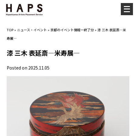
メ
ニ
ュ
TOP
»
ニュース・イベント
»
京都のイベント情報ー終了分
»
漆 三木 表延斎―米
ー
寿展―
を
開
漆 三木 表延斎―米寿展―
く
Posted on 2025.11.05