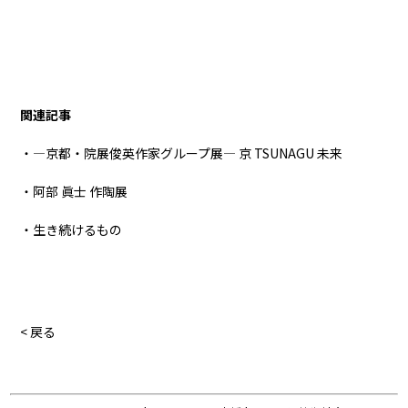
関連記事
・―京都・院展俊英作家グループ展― 京 TSUNAGU 未来
・阿部 眞士 作陶展
・生き続けるもの
< 戻る