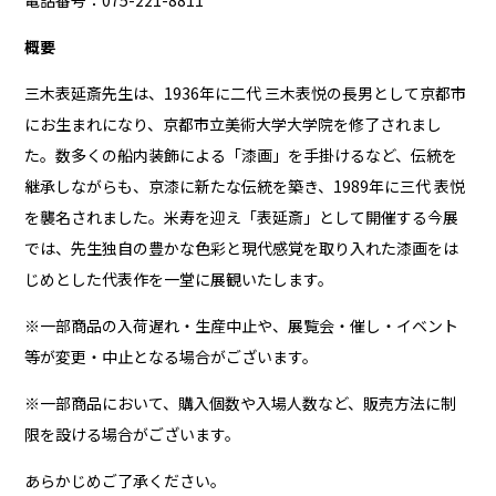
電話番号：075-221-8811
概要
三木表延斎先生は、1936年に二代 三木表悦の長男として京都市
にお生まれになり、京都市立美術大学大学院を修了されまし
た。数多くの船内装飾による「漆画」を手掛けるなど、伝統を
継承しながらも、京漆に新たな伝統を築き、1989年に三代 表悦
を襲名されました。米寿を迎え「表延斎」として開催する今展
では、先生独自の豊かな色彩と現代感覚を取り入れた漆画をは
じめとした代表作を一堂に展観いたします。
※一部商品の入荷遅れ・生産中止や、展覧会・催し・イベント
等が変更・中止となる場合がございます。
※一部商品において、購入個数や入場人数など、販売方法に制
限を設ける場合がございます。
あらかじめご了承ください。