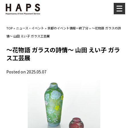
メ
ニ
ュ
TOP
»
ニュース・イベント
»
京都のイベント情報ー終了分
»
～花物語 ガラスの詩
ー
情～ 山田 えい子 ガラス工芸展
を
開
～花物語 ガラスの詩情～ 山田 えい子 ガラ
く
ス工芸展
Posted on 2025.05.07