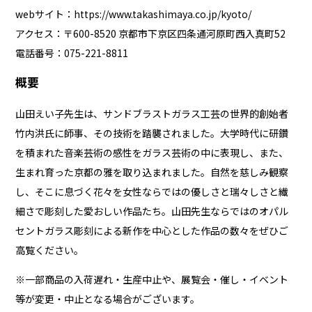
webサイト：
https://www.takashimaya.co.jp/kyoto/
アクセス：〒600-8520 京都市下京区四条通河原町西入真町52
電話番号：075-221-8811
概要
山田えい子先生は、サンドブラストガラス工芸の世界的創始者
竹内洪氏に師事、その技術を踏襲されました。大学時代に研鑽
を積まれた音楽芸術の感性をガラス芸術の中に表現し、また、
生まれ育った京都の雅を取り込まれました。自然を慈しみ観察
し、そこに息づく花々を女性ならではの優しさと瑞々しさと繊
細さで彫刻した愛おしい作品たち。山田先生ならではのオパル
セントガラス彫刻による新作を中心とした作品の数々をぜひご
高覧ください。
※一部商品の入荷遅れ・生産中止や、展覧会・催し・イベント
等が変更・中止となる場合がございます。