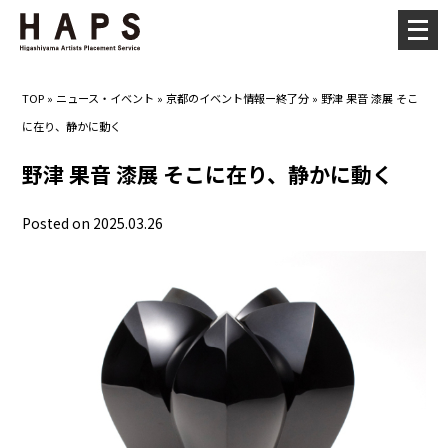
メ
ニ
ュ
TOP
»
ニュース・イベント
»
京都のイベント情報ー終了分
»
野津 果音 漆展 そこ
ー
に在り、静かに動く
を
開
野津 果音 漆展 そこに在り、静かに動く
く
Posted on 2025.03.26