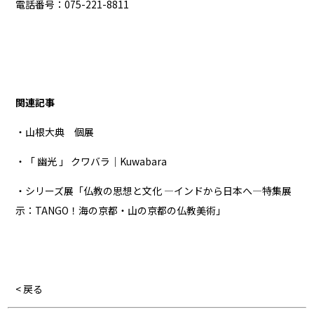
電話番号：075-221-8811
関連記事
・山根大典 個展
・「 幽光 」 ​クワバラ｜Kuwabara
・シリーズ展「仏教の思想と文化 ―インドから日本へ―特集展
示：TANGO！海の京都・山の京都の仏教美術」
< 戻る