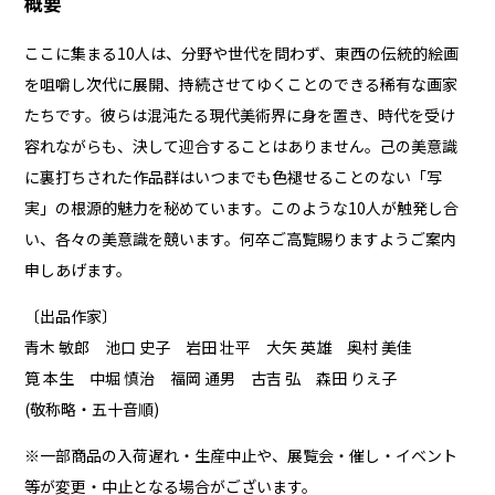
概要
ここに集まる10人は、分野や世代を問わず、東西の伝統的絵画
を咀嚼し次代に展開、持続させてゆくことのできる稀有な画家
たちです。彼らは混沌たる現代美術界に身を置き、時代を受け
容れながらも、決して迎合することはありません。己の美意識
に裏打ちされた作品群はいつまでも色褪せることのない「写
実」の根源的魅力を秘めています。このような10人が触発し合
い、各々の美意識を競います。何卒ご高覧賜りますようご案内
申しあげます。
〔出品作家〕
青木 敏郎 池口 史子 岩田 壮平 大矢 英雄 奥村 美佳
筧 本生 中堀 慎治 福岡 通男 古吉 弘 森田 りえ子
(敬称略・五十音順)
※一部商品の入荷遅れ・生産中止や、展覧会・催し・イベント
等が変更・中止となる場合がございます。