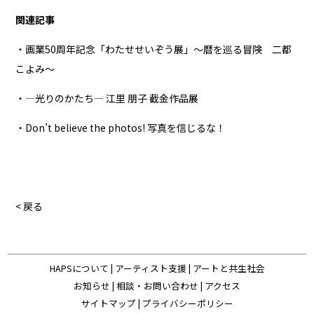
関連記事
・画業50周年記念「わたせせいぞう展」～暦を巡る冒険 二都
こよみ～
・―光りのかたち― 江里 朋子 截金作品展
・Don’t believe the photos! 写真を信じるな！
< 戻る
HAPSについて
|
アーティスト支援
|
アートと共生社会
お知らせ
|
相談・お問い合わせ
|
アクセス
サイトマップ
|
プライバシーポリシー