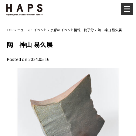
メ
ニ
ュ
TOP
»
ニュース・イベント
»
京都のイベント情報ー終了分
»
陶 神山 易久展
ー
を
陶 神山 易久展
開
く
Posted on 2024.05.16