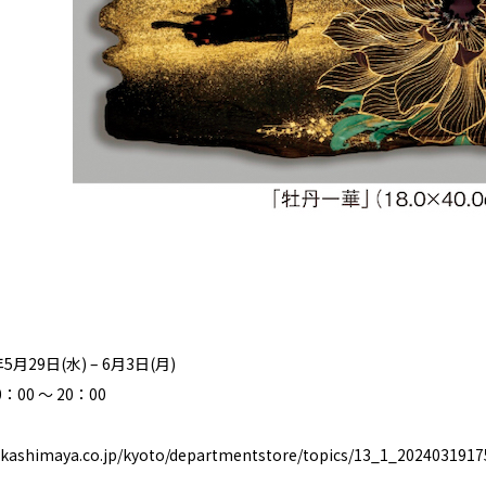
月29日(水) – 6月3日(月)
00 ～ 20：00
akashimaya.co.jp/kyoto/departmentstore/topics/13_1_2024031917