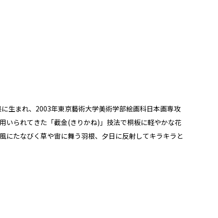
に生まれ、2003年東京藝術大学美術学部絵画科日本画専攻
用いられてきた「截金(きりかね)」技法で桐板に軽やかな花
風にたなびく草や宙に舞う羽根、夕日に反射してキラキラと