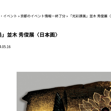
・イベント
»
京都のイベント情報ー終了分
»
「光彩讃美」並木 秀俊展
美」並木 秀俊展〈日本画〉
4.05.16