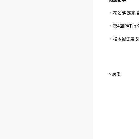
・花と夢 定家
・第4回PATin
・松本誠史展 SEI
< 戻る