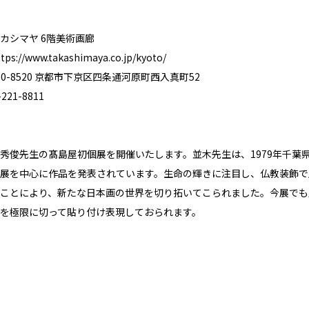
カシマヤ 6階美術画廊
ttps://www.takashimaya.co.jp/kyoto/
0-8520 京都市下京区四条通河原町西入真町52
21-8811
秀俊先生の髙島屋初個展を開催いたします。並木先生は、1979年千葉県
展を中心に作品を発表されています。生命の輝きに注目し、仏教装飾で
ことにより、新たな日本画の世界を切り拓いてこられました。今展でも
を極限に切って貼り付け表現しておられます。