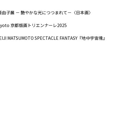
 亜由子展 － 艶やかな光につつまれて－〈日本画〉
Kyoto 京都版画トリエンナーレ2025
JI MATSUMOTO SPECTACLE FANTASY『地中宇宙塊』