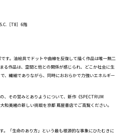
C.［T8］6階
家です。油絵具でドットや曲線を反復して描く作品は唯⼀無⼆
まる作品は、空間と他との関係が感じられ、どこか社会に⽣
うで、繊細でありながら、同時におおらかで⼒強いエネルギー
、その営みとありようについて、新作《SPECTRUM
試みています。⼤和美緒の新しい挑戦を京都 蔦屋書店でご高覧ください。
す。「⽣命のあり⽅」という最も根源的な事象にひたむきに