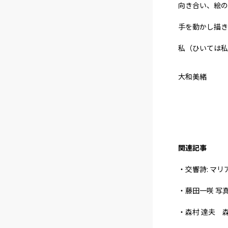
向き合い、絵の
⼿を動かし描き
私（ひいては私
⼤和美緒
関連記事
・交響詩: マ
・藤田一咲 写
・森村 達夫 