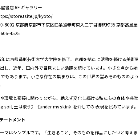
屋書店 6F ギャラリー
tps://store.tsite.jp/kyoto/
0-8002 京都府京都市下京区四条通寺町東⼊⼆丁⽬御旅町35 京都髙島屋S.
06-4525
15年に京都造形芸術⼤学⼤学院を修了、京都を拠点に活動を続ける美術
出し、近年、国内外で⽬覚ましい活躍を続けています。⼩さな点から始
うでもあります。⼩さな存在の集まりは、この世界の営みそのもののよ
。
や環境と密接に関わりながら、絶えず変化し続ける私たちの身体や感覚の
ging soil, 土は歌う》《under my skin》を介しての 表現を
テートメント
ーマはシンプルです。「⽣きること」そのものを作品にしたいと考えま