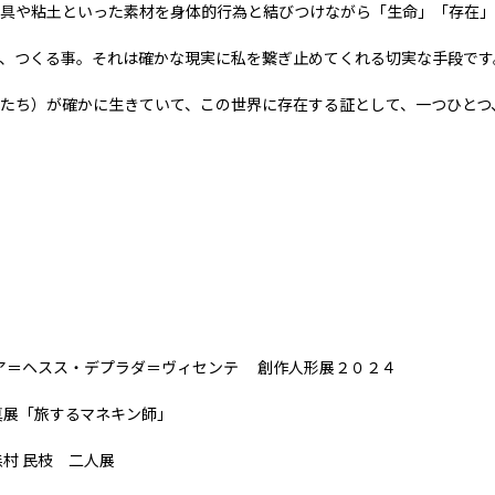
具や粘⼟といった素材を⾝体的⾏為と結びつけながら「⽣命」「存在」
、つくる事。それは確かな現実に私を繋ぎ⽌めてくれる切実な⼿段です
たち）が確かに⽣きていて、この世界に存在する証として、⼀つひとつ
リア＝ヘスス・デプラダ＝ヴィセンテ 創作人形展２０２４
真展「旅するマネキン師」
森村 民枝 二人展