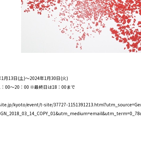
1月13日(土)〜2024年1月30日(火)
：00〜20：00 ※最終⽇は18：00まで
.tsite.jp/kyoto/event/t-site/37727-1151391213.html?utm_source
IGN_2018_03_14_COPY_01&utm_medium=email&utm_term=0_78d