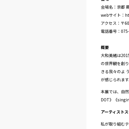
会場名：京都 蔦
webサイト：
ht
アクセス：〒60
電話番号：075-6
概要
大和美緒は20
の世界観を創り
きる我々のよ 
が感じられます
本展では、⾃然
DOT》《sin
アーティストス
私が取り組むテ