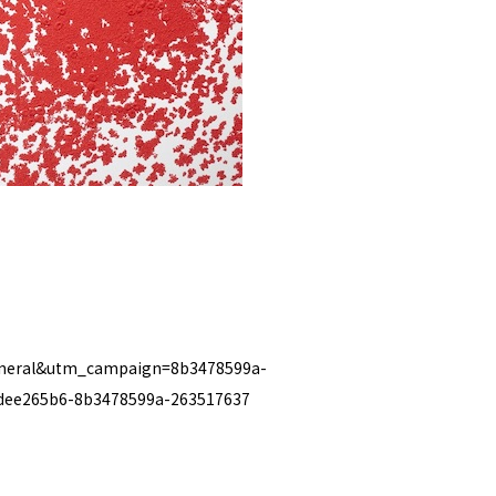
=General&utm_campaign=8b3478599a-
ee265b6-8b3478599a-263517637