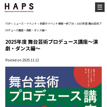
メ
ニ
ュ
TOP
»
ニュース・イベント
»
京都のイベント情報ー終了分
»
2025年度 舞台芸術プ
ー
ロデュース講座〜演劇・ダンス編〜
を
開
2025年度 舞台芸術プロデュース講座〜演
く
劇・ダンス編〜
Posted on 2025.11.12