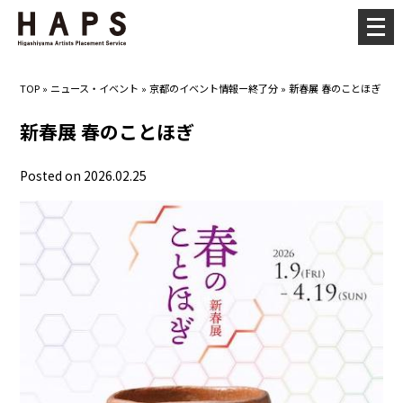
メ
ニ
ュ
TOP
»
ニュース・イベント
»
京都のイベント情報ー終了分
»
新春展 春のことほぎ
ー
を
新春展 春のことほぎ
開
く
Posted on 2026.02.25