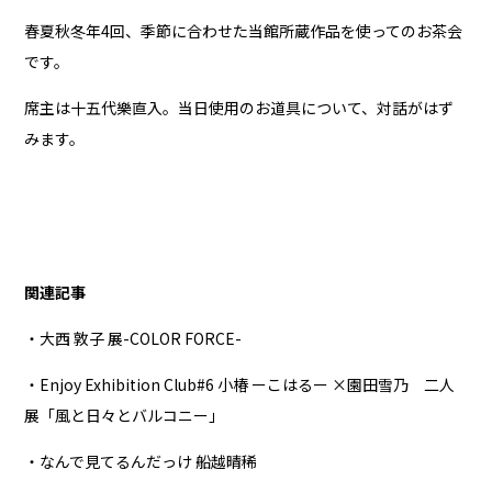
春夏秋冬年4回、季節に合わせた当館所蔵作品を使ってのお茶会
です。
席主は十五代樂直入。当日使用のお道具について、対話がはず
みます。
関連記事
・大西 敦子 展-COLOR FORCE-
・Enjoy Exhibition Club#6 小椿 ーこはるー ×園田雪乃 二人
展「風と日々とバルコニー」
・なんで見てるんだっけ 船越晴稀