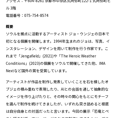
アクセス：〒604-8261 京都市中京区式阿弥町122-1 式阿弥町ビ
ル 3階
電話番号：075-754-8574
概要
ソウルを拠点に活動するアーティスト ジョ・ウンジェの日本で
初となる個展を開催します。1994年生まれのジョは、写真、イ
ンスタレーション、デザインを用いて制作を行う作家です。こ
れまで「Jengafield」(2021)や「The Heroic Weather
Conditions」(2023)の個展をソウルで開催してきた他、IMA
Nextなど国外の賞を受賞しています。
アーティストが作品を制作し発表していくことを石を模したオ
ブジェの積み重ねで表現したり、AIとの会話を通して抽象的な
イメージを作り上げたりと、その時々の関心をもとにモチーフ
を選んで制作を続けてきましたが、いずれも突き詰めると根底
は自分自身との対話だったと言います。今回の展示「恐竜とペ