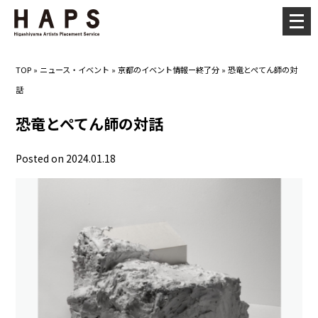
メ
ニ
ュ
TOP
»
ニュース・イベント
»
京都のイベント情報ー終了分
»
恐竜とぺてん師の対
ー
話
を
開
恐竜とぺてん師の対話
く
Posted on 2024.01.18