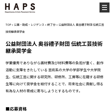
メ
ニ
ュ
TOP
»
公募・助成・レジデンス
»
終了分
»
公益財団法人 奥谷禮子財団 伝統工芸
ー
技術継承奨学金
を
開
公益財団法人 奥谷禮子財団 伝統工芸技術
く
継承奨学金
学業優秀でありながら画材費及び材料費等の負担が重く、創作
活動に支障をきたしている 芸術系の大学の学部学生や大学院
生、伝統工芸に関する研究所、研修所、工房等に在籍する研修
生等に向けて奨学金を給付することで、将来社会に貢献し得る
有為な人材の育成に寄与しようとするものです。
■
応募資格