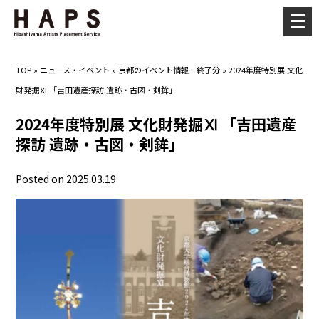
メ
ニ
ュ
TOP
»
ニュース・イベント
»
京都のイベント情報ー終了分
»
2024年度特別展 文化
ー
財発掘Ⅺ 「吉田遺産探訪 遺跡・古図・剣鉾」
を
開
2024年度特別展 文化財発掘Ⅺ 「吉田遺産
く
探訪 遺跡・古図・剣鉾」
Posted on 2025.03.19