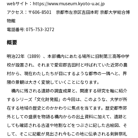
webサイト：
https://www.museum.kyoto-u.ac.jp
アクセス：〒606-8501 京都市左京区吉田本町 京都大学総合博
物館
電話番号: 075-753-3272
概要
明治22年（1889）、本部構内にあたる場所に旧制第三高等中学
校が設置され、それまで愛宕郡吉田村と呼ばれていた近郊の農
村から、現在わたしたちが目にするような都市の一隅へと、界
隈の景観は大きく変貌していくことになります。
構内に残される遺跡の調査成果と、関連する研究を軸に紹介
するシリーズ「文化財発掘」の今回は、このような、大学が所
在する地域の歴史とのかかわりに焦点を当てます。歴史都市郊
外としての盛衰を物語る構内からの出土資料に加えて、遺跡と
しても確認される古道や地割などをつぶさに記した古絵図、そ
して、そこに記載が見出され今もこの地に伝承される剣鉾祭礼