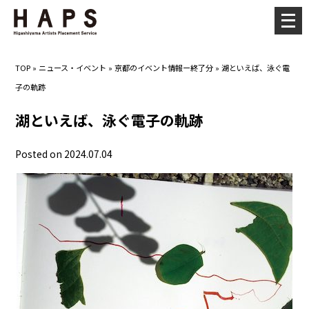
メ
ニ
ュ
TOP
»
ニュース・イベント
»
京都のイベント情報ー終了分
»
湖といえば、泳ぐ電
ー
子の軌跡
を
開
湖といえば、泳ぐ電子の軌跡
く
Posted on 2024.07.04