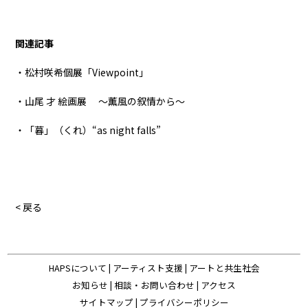
関連記事
・松村咲希個展「Viewpoint」
・山尾 才 絵画展 ～薫風の叙情から～
・「暮」（くれ）“as night falls”
< 戻る
HAPSについて
|
アーティスト支援
|
アートと共生社会
お知らせ
|
相談・お問い合わせ
|
アクセス
サイトマップ
|
プライバシーポリシー