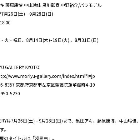
キ 藤原康博 中山玲佳 黒川彰宣 中野裕介/パラモデル
月26日(土) − 9月28日(日)
8:00
・祝日、8月14日(木)~19日(火) 、8月31日(日)
U GALLERY KYOTO
ttp://www.moriyu-gallery.com/index.html?l=jp
6-8357 京都府京都市左京区聖護院蓮華蔵町4-19
50-5230
GALLERYは7月26日(土) – 9月28日(日)まで、黒田アキ、藤原康博
す。
展のタイトルは「超景曲」。