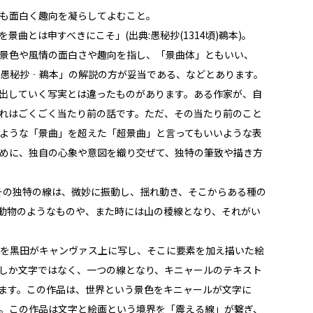
も面白く趣向を凝らしてよむこと。
とは申すべきにこそ」(出典:愚秘抄(1314頃)鵜本)。
景色や風情の面白さや趣向を指し、「景曲体」ともいい、
愚秘抄‐鵜本」の解説の方が妥当である、などとあります。
出していく写実とは違ったものがあります。ある作家が、自
れはごくごく当たり前の話です。ただ、その当たり前のこと
ような「景曲」を超えた「超景曲」と言ってもいいような表
めに、独自の心象や意図を織り交ぜて、独特の筆致や描き方
その独特の線は、微妙に振動し、揺れ動き、そこからある種の
また動物のようなものや、また時には山の稜線となり、それがい
を黒田がキャンヴァス上に写し、そこに要素を加え描いた絵
しか文字ではなく、一つの線となり、キニャールのテキスト
ます。この作品は、世界という景色をキニャールが文字に
。この作品は文字と絵画という境界を「震える線」が繋ぎ、