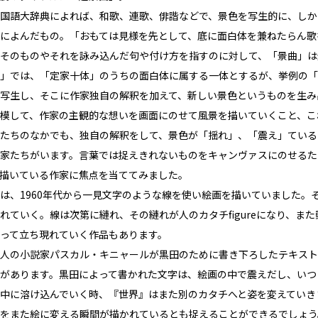
国語大辞典によれば、和歌、連歌、俳諧などで、景色を写生的に、しか
によんだもの。「おもては見様を先として、底に面白体を兼ねたらん歌を景曲
そのものやそれを詠み込んだ句や付け方を指すのに対して、「景曲」は
」では、「定家十体」のうちの面白体に属する一体とするが、挙例の「
写生し、そこに作家独自の解釈を加えて、新しい景色というものを生み
模して、作家の主観的な想いを画面にのせて風景を描いていくこと、こ
たちのなかでも、独自の解釈をして、景色が「揺れ」、「震え」ている
家たちがいます。言葉では捉えきれないものをキャンヴァスにのせるた
描いている作家に焦点を当ててみました。
は、1960年代から一見文字のような線を使い絵画を描いていました。
れていく。線は次第に縺れ、その縺れが人のカタチfigureになり、
って立ち現れていく作品もあります。
人の小説家パスカル・キニャールが黒田のために書き下ろしたテキスト
があります。黒田によって書かれた文字は、絵画の中で震えだし、いつ
中に溶け込んでいく時、『世界』はまた別のカタチへと姿を変えていき
をまた絵に変える瞬間が描かれているとも捉えることができるでしょう