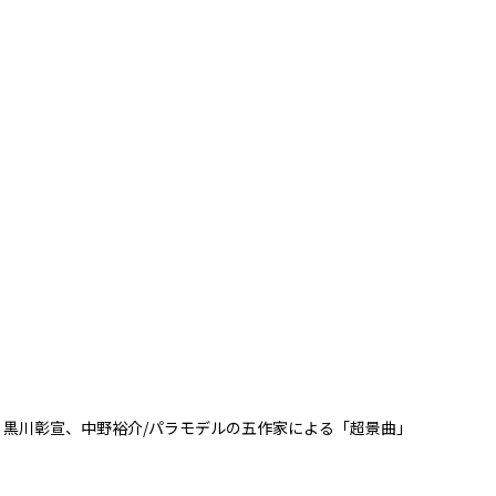
、中山玲佳、黒川彰宣、中野裕介/パラモデルの五作家による「超景曲」