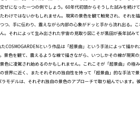
交ぜになった一つの例でしょう。60年代初頭からそうした試みを続け
たわけではないかもしれません。現実の景色を観て触発され、それを描
つつ、手に伝わり、震えながら内部の心象がドッと手から流れ出る。こ
ん。それによって生み出された宇宙の見取り図こそが黒田が長年試みてきた
かれたCOSMOGARDENという作品は「超景曲」という手法によって描
。景色を観て、震えるような線で描きながら、いつしかその線が現実の
景色に凌駕され始めるのかもしれません。これこそが「超景曲」の極み
の世界に近く、またそれぞれの独自性を持って「超景曲」的な手法で景
パラモデルは、それぞれ独自の景色のアプローチで取り組んでいます。