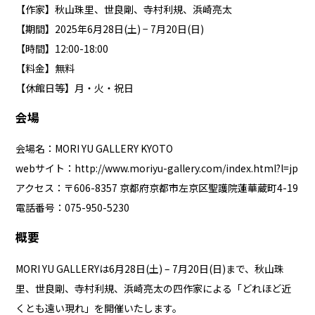
【作家】秋山珠里、世良剛、寺村利規、浜崎亮太
【期間】2025年6月28日(土) − 7月20日(日)
【時間】12:00-18:00
【料金】無料
【休館日等】月・火・祝日
会場
会場名：MORI YU GALLERY KYOTO
webサイト：
http://www.moriyu-gallery.com/index.html?l=jp
アクセス：〒606-8357 京都府京都市左京区聖護院蓮華蔵町4-19
電話番号：075-950-5230
概要
MORI YU GALLERYは6月28日(土) – 7月20日(日)まで、秋山珠
里、世良剛、寺村利規、浜崎亮太の四作家による「どれほど近
くとも遠い現れ」を開催いたします。