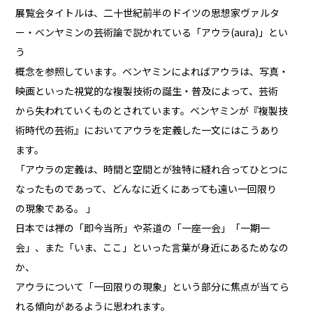
展覧会タイトルは、二十世紀前半のドイツの思想家ヴァルタ
ー・ベンヤミンの芸術論で説かれている「アウラ(aura)」とい
う
概念を参照しています。ベンヤミンによればアウラは、写真・
映画といった視覚的な複製技術の誕生・普及によって、芸術
から失われていくものとされています。ベンヤミンが『複製技
術時代の芸術』においてアウラを定義した一文にはこうあり
ます。
「アウラの定義は、時間と空間とが独特に縫れ合ってひとつに
なったものであって、どんなに近くにあっても遠い一回限り
の現象である。 」
日本では禅の「即今当所」や茶道の「一座一会」「一期一
会」、また「いま、ここ」といった言葉が身近にあるためなの
か、
アウラについて「一回限りの現象」という部分に焦点が当てら
れる傾向があるように思われます。