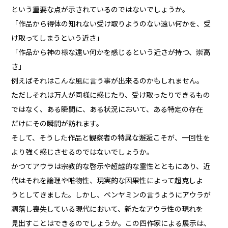
という重要な点が示されているのではないでしょうか。
「作品から得体の知れない受け取りようのない遠い何かを、受
け取ってしまうという近さ」
「作品から神の様な遠い何かを感じるという近さが持つ、崇高
さ」
例えばそれはこんな風に言う事が出来るのかもしれません。
ただしそれは万人が同様に感じたり、受け取ったりできるもの
ではなく、ある瞬間に、ある状況において、ある特定の存在
だけにその瞬間が訪れます。
そして、そうした作品と観察者の特異な邂逅こそが、一回性を
より強く感じさせるのではないでしょうか。
かつてアウラは宗教的な啓示や超越的な霊性とともにあり、近
代はそれを論理や唯物性、現実的な因果性によって超克しよ
うとしてきました。しかし、ベンヤミンの言うようにアウラが
凋落し喪失している現代において、新たなアウラ性の現れを
見出すことはできるのでしょうか。この四作家による展示は、