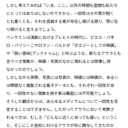
しかし考えてみれば「いま、ここ」以外の時間も空間も私たち
にとってはありはしないのですから、一回性はその質が軽く
とも重くとも、それを認識する者が存在し続ける限り、常に在
り続けると言えるでしょう。
ベンヤミンは演劇におけるブレヒトの時代に、ピエル・パオ
ロ・パゾリー二やロラン・バルトが「ポエジーとしての映画」
や「鈍い意味(プンクトゥム)」と呼ぶような、新たなアウラとも
言うべき現象が、映画・写真のなかに現れるとは想像し得
なかったのでしょう。
しかしながら実際、写真には写真の、映画には映画の、あるい
は際限なく複製される電子データにも、それぞれ一回性があ
り、一回性のない現象を探す事は厳密には不可能でしょう。
そうした観点からは、あらゆるメディウムについて一回性を否
定することはできません。したがってアウラにおいて考察さ
れるべきは、むしろ「どんなに近くにあっても遠い」というこ
と、そこにこそ芸術におけるアウラが何に関与してきたのか