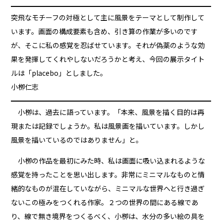
突飛なモチーフの対極として主に風景をテーマとして制作して
います。画面の構成要素も含め、引き算の作業が多いのです
が、そこに私の感覚を忍ばせています。それが偽薬のような効
果を発揮してくれやしないだろうかと考え、今回の展示タイト
ルは「placebo」としました。
小栁仁志
小栁は、過去に語っています。「本来、風景を描く目的は再
現または記録でしょうか。私は風景画を描いています。しかし
風景を描いているのではありません」と。
小栁の作品を最初にみた時、私は画面に吸い込まれるような
感覚を持ったことを思い出します。非常にミニマルなものと情
緒的なものが混在していながら、ミニマルな世界へと行き過ぎ
ないこの極みをつくれる作家。２つの世界の間にある線であ
り、線で無き境界をつくるべく、小栁は、水分の多い絵の具を