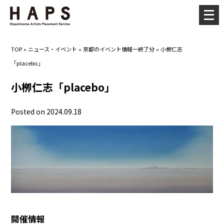
メ
ニ
ュ
TOP
»
ニュース・イベント
»
京都のイベント情報ー終了分
»
小栁仁志
ー
「placebo」
を
開
小栁仁志「placebo」
く
Posted on 2024.09.18
開催情報