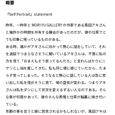
概要
『Self Portrait』statement
昨年、一昨年と MORI YU GALLERY の作家である黒田アキさん
と幾許かの時間を共有する機会があったのだが、彼の仕草でと
ても印象に残っているものがある。
ある時、誰かがアキさんに向かって熱心に話をしていて、それ
を退屈でつまらなさそうに聞いているアキさんは、不意に私の
方を見て「おまえもそう思ってるんだろ」と言わんばかりにニ
ヤリとし指を差してきた。私も同じ様に感じていたから、たま
らず笑ってしまった。そうなると熱心に話している人は急に笑
い出した私を怪伬そうに見て、場の空気が変わる。つまりアキ
さんは私をダシにして状況を変えるずるい人なのである。そん
な事が何度かあって、彼のそんな表情と仕草が脳裏に焼き付い
ている。
年齢の事を言うと彼に苦笑されるかもしれないが、黒田アキは