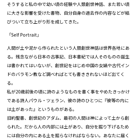
そうすると私の中で幼い頃の経験や人類創世神話、また若い頃
に大きな影響を受けた書物、自分自身の過去作の内容などが結
びついて立ち上がり形を成してきた。
「Self Portrait」
人間が土や泥から作られたという人類創世神話は世界各地にあ
る。残念ながら日本の古事記、日本書紀では人そのものの誕生
は書かれてはいないが、創世記をはじめ中国の女媧や古代イン
ドのバラモン教など調べればとても書ききれないほど出てく
る。
私が20歳前後の頃に詩のようなものを書く事をやめたきっかけ
である詩人パウル・ツェラン、彼の詩のひとつに『彼等の内に
は土があった』というものがある。
旧約聖書、創世記のアダム、最初の人間は神によって土から創
られた。だから人の内部には土があり、自分を掘り下げるため
には自分の内にある土を掘らなければならない。あなたに届く