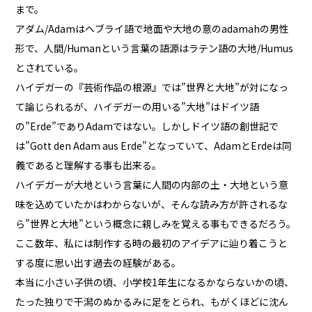
まで。
アダム/Adamはヘブライ語で地面や大地の意のadamahの男性
形で、人間/Humanという言葉の語源はラテン語の大地/Humus
とされている。
ハイデガーの『芸術作品の根源』では”世界と大地”が対になっ
て論じられるが、ハイデガーの用いる”大地”はドイツ語
の”Erde”でありAdamではない。しかしドイツ語の創世記で
は”Gott den Adam aus Erde”となっていて、AdamとErdeは同
義であると理解する事も出来る。
ハイデガーが大地という言葉に人間の内部の土・大地という意
味を込めていたかはわからないが、そんな読み方が許されるな
ら”世界と大地”という概念に親しみを覚える事もできるだろう。
ここ数年、私には制作する時の最初のアイデアに辿り着こうと
する度に思い出す過去の経験がある。
本当に小さい子供の頃、小学校1年生になるかならないかの頃、
たった独りで干潟のぬかるみに足をとられ、もがくほどに沈ん