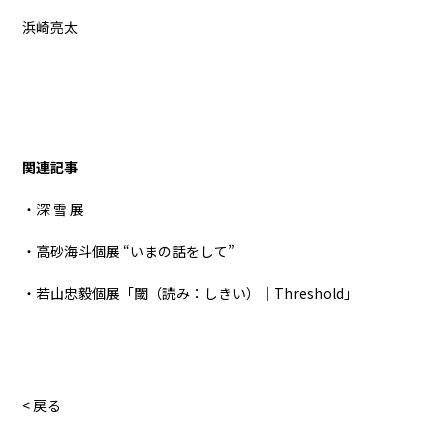
浜崎亮太
関連記事
・深 雪 展
・高砂海斗個展 “いまの話をして”
・若山忠毅個展「閾（読み：しきい）｜Threshold」
< 戻る