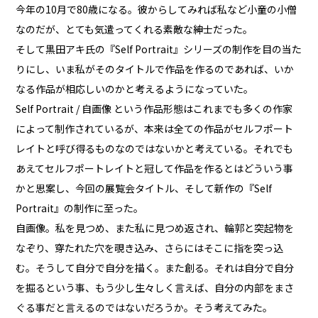
今年の10月で80歳になる。彼からしてみれば私など小童の小僧
なのだが、とても気遣ってくれる素敵な紳士だった。
そして黒田アキ氏の『Self Portrait』シリーズの制作を目の当た
りにし、いま私がそのタイトルで作品を作るのであれば、いか
なる作品が相応しいのかと考えるようになっていた。
Self Portrait / 自画像 という作品形態はこれまでも多くの作家
によって制作されているが、本来は全ての作品がセルフポート
レイトと呼び得るものなのではないかと考えている。それでも
あえてセルフポートレイトと冠して作品を作るとはどういう事
かと思案し、今回の展覧会タイトル、そして新作の『Self
Portrait』の制作に至った。
自画像。私を見つめ、また私に見つめ返され、輪郭と突起物を
なぞり、穿たれた穴を覗き込み、さらにはそこに指を突っ込
む。そうして自分で自分を描く。また創る。それは自分で自分
を掘るという事、もう少し生々しく言えば、自分の内部をまさ
ぐる事だと言えるのではないだろうか。そう考えてみた。