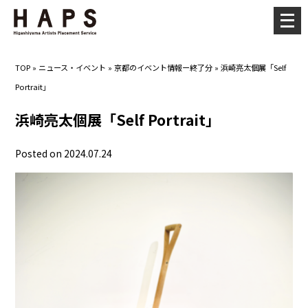
メ
ニ
ュ
TOP
»
ニュース・イベント
»
京都のイベント情報ー終了分
»
浜崎亮太個展「Self
ー
Portrait」
を
開
浜崎亮太個展「Self Portrait」
く
Posted on 2024.07.24