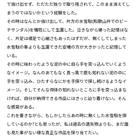
で抜け出せず、ただただ独りで取り残されて、このまま消えてし
まうのではないかという経験をした。
その時はなんとか抜け出して、片方の水雪駄(和歌山弁でのビー
チサンダル)を犠牲にして生還した。泣きながら帰った記憶はな
く、片足は裸足で心細さもあったはずだが、無くしてしまった
水雪駄の事よりも生還できた安堵の方が大きかったと記憶して
いる。
その時に味わったような泥の中に自ら手を突っ込んでいくよう
なイメージ。なんのあてもなく真っ黒で底も知れない泥の中に
手を突っ込み、ひたすらなにかを手探りで探し続けるようなイ
メージ。そしてそんな得体の知れないところに手を突っ込まな
ければ、自分が納得できる作品にはきっと辿り着けない。そん
な感覚がある。
これを書きながら、もしかしたらあの時に無くした水雪駄を探
しているのか?とも思ったが、私は過去の遺失物よりも、まだ誰
も見た事がない様な真正な作品を探り当てたい。