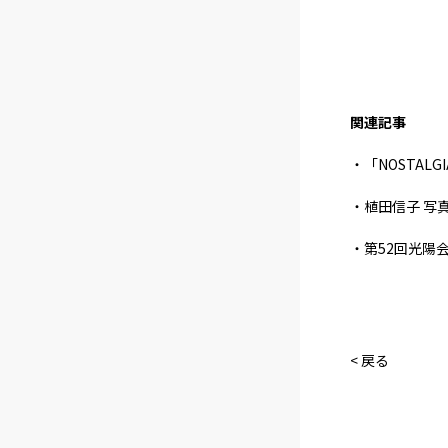
関連記事
・「NOSTALG
・植田信子 写
・第52回光陽
< 戻る