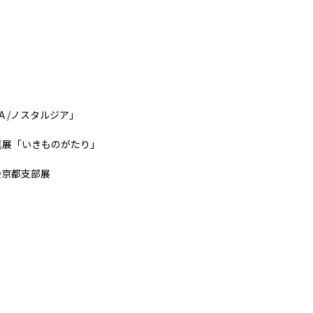
IA /ノスタルジア」
真展「いきものがたり」
会京都支部展