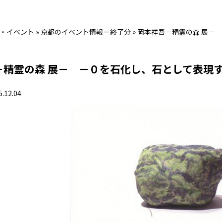
・イベント
»
京都のイベント情報ー終了分
»
岡本祥吾－精霊の森 展－
－精霊の森 展－ －０を石化し、石として表現
5.12.04