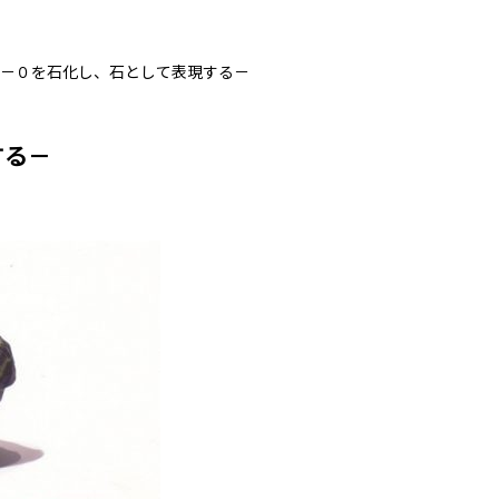
 －０を石化し、石として表現する－
する－