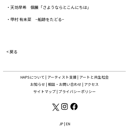
・天坊早希 個展「さようならとこんにちは」
・甲村 有未菜 −船跡をたどる−
< 戻る
HAPSについて
|
アーティスト支援
|
アートと共生社会
お知らせ
|
相談・お問い合わせ
|
アクセス
サイトマップ
|
プライバシーポリシー
JP
|
EN