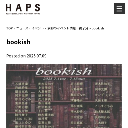
メ
ニ
ュ
TOP
»
ニュース・イベント
»
京都のイベント情報ー終了分
»
bookish
ー
を
bookish
開
く
Posted on 2025.07.09