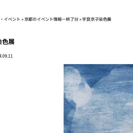
・イベント
»
京都のイベント情報ー終了分
»
宇良京子染色展
染色展
4.09.11