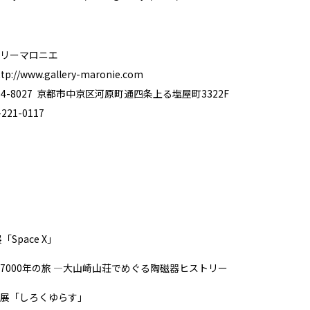
リーマロニエ
ttp://www.gallery-maronie.com
4-8027 京都市中京区河原町通四条上る塩屋町3322F
21-0117
Space X」
7000年の旅 ―大山崎山荘でめぐる陶磁器ヒストリー
展「しろくゆらす」